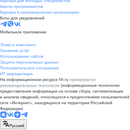
Карьера для молодых специалистов
pr@nsk.hh.ru
Школа программистов
Карьера в некоммерческих организациях
Минск
Боты для уведомлений
пр-т Дзержинского, д. 57,
10 этаж, помещение 45-1
Мобильное приложение
+375 (17)
336-03-02
Этика и комплаенс
pr@rabota.by
Оказание услуг
Использование сайтов
Алматы
Защита персональных данных
Пользовательское соглашение
пр. Абая, д. 151, БЦ Алатау,
ИТ аккредитация
12 этаж, офис 1209
На информационном ресурсе hh.ru
применяются
+7 727 232-13-13
рекомендательные технологии
(информационные технологии
pr@headhunter.com.kz
предоставления информации на основе сбора, систематизации
и анализа сведений, относящихся к предпочтениям пользователей
сети «Интернет», находящихся на территории Российской
Федерации)
Русский