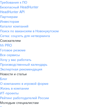
Требования к ПО
pr@ural.hh.ru
Безопасный HeadHunter
HeadHunter API
Краснодар
Партнерам
Инвесторам
ул. Янковского, д. 169, 7 этаж,
Каталог компаний
706 каб.
Поиск по вакансиям в Новонукутском
+7 861 205-55-57
Сетка: соцсеть для нетворкинга
pr@krd.hh.ru
Соискателям
hh PRO
Готовое резюме
Владивосток
Все сервисы
пер. Ланинский д. 4, офис 3.4
Хочу у вас работать
Производственный календарь
+7 423 202-33-28
Экспертная рекомендация
pr@dv.hh.ru
Новости и статьи
Блог
Новосибирск
О компаниях в игровой форме
Жизнь в компании
ул. Большевистская, д. 35,
ИТ-проекты
помещение 21
Рейтинг работодателей России
+7 383 207-94-64
Молодым специалистам