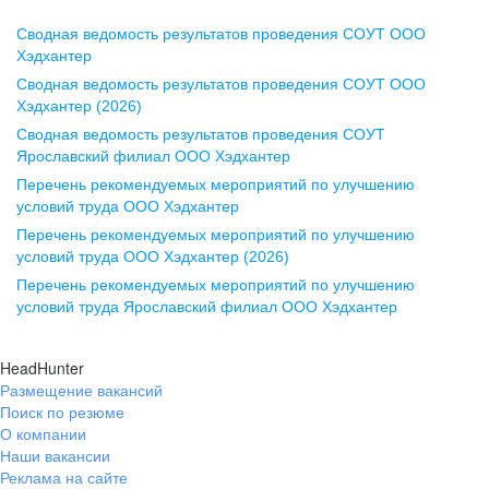
Сводная ведомость результатов проведения СОУТ ООО
Воронеж
Хэдхантер
Сводная ведомость результатов проведения СОУТ ООО
ул. Комиссаржевской, д. 10,
Хэдхантер (2026)
офис 1212
Сводная ведомость результатов проведения СОУТ
+7 473 280-05-05
Ярославский филиал ООО Хэдхантер
pr@vrn.hh.ru
Перечень рекомендуемых мероприятий по улучшению
условий труда ООО Хэдхантер
Казань
Перечень рекомендуемых мероприятий по улучшению
ул. Спартаковская, д. 2А, этаж 3,
условий труда ООО Хэдхантер (2026)
помещение 15
Перечень рекомендуемых мероприятий по улучшению
условий труда Ярославский филиал ООО Хэдхантер
+7 843 212-12-50
pr@kzn.hh.ru
HeadHunter
Размещение вакансий
Екатеринбург
Поиск по резюме
ул. Боевых Дружин, стр. 20,
О компании
5 этаж, офис 505, 521
Наши вакансии
Реклама на сайте
+7 343 226-79-99