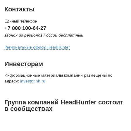
Контакты
Единый телефон
+7 800 100-64-27
звонок из регионов России бесплатный
Региональные офисы HeadHunter
Москва
Инвесторам
внутригородская территория
Информационные материалы компании размещены по
Муниципальный округ Тверской,
адресу:
investor.hh.ru
2-я Брестская ул., д. 48,
помещение 25
+7 495 974-64-27
Группа компаний HeadHunter состоит
+7 495 980-64-27
в сообществах
+7 495 134-92-24
press@hh.ru