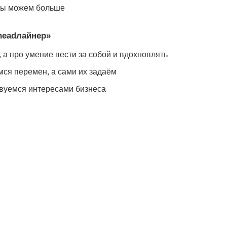
е мы можем больше
headлайнер»
 а про умение вести за собой и вдохновлять
ся перемен, а сами их задаём
вуемся интересами бизнеса