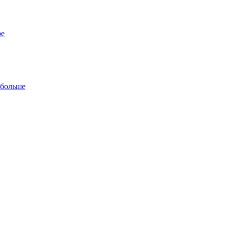
ре
 больше