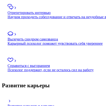
Отрепетировать интервью
Научим проходить собеседование и отвечать на неудобные
Вылечить синдром самозванца
Карьерный психолог поможет чувствовать себя увереннее
Справиться с выгоранием
Психолог поддержит, если не осталось сил на работу
Развитие карьеры
Развитие навыков и карьеры