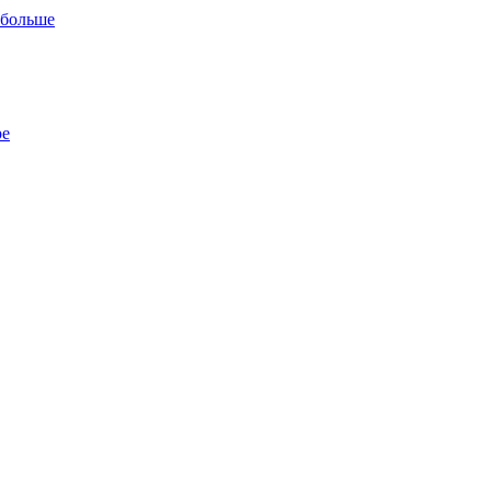
 больше
ре